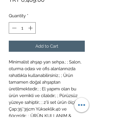
Quantity
*
Add to Cart
Minimalist ahşap yan sehpa.; ; Salon,
oturma odası ve ofis alanlarınızda
rahatlıkla kullanabilirsiniz.; ; Ürün
tamamen doğal ahşaptan
üretilmektedir.; ; El yapımı olan bu
ürün vernikli ve cilalıdır.; ; Pürüzsüz
yüzeye sahiptir.; ; 2’li set ürün ölçüleri
Çap:35*35cm Yükseklik:40 ve
60cm’dir.; ; ÜRÜN KULLANIM &
BAKIM: Ürün temizliği için nemli bir
bezle (sadece su ile ıslatılmış)