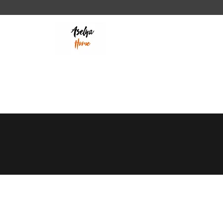
ASELYA HOME
“Healthy life with natural
products”