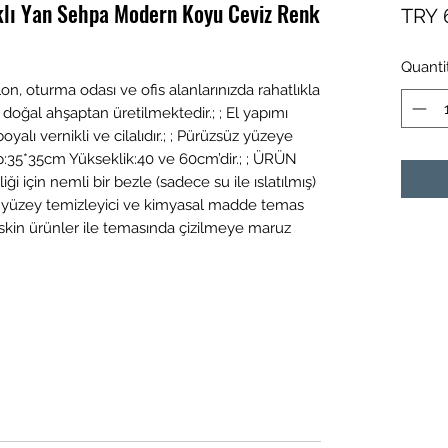
klı Yan Sehpa Modern Koyu Ceviz Renk
TRY 
Quanti
on, oturma odası ve ofis alanlarınızda rahatlıkla
 doğal ahşaptan üretilmektedir.; ; El yapımı
oyalı vernikli ve cilalıdır.; ; Pürüzsüz yüzeye
 Çap:35*35cm Yükseklik:40 ve 60cm’dir.; ; ÜRÜN
için nemli bir bezle (sadece su ile ıslatılmış)
 bir yüzey temizleyici ve kimyasal madde temas
Keskin ürünler ile temasında çizilmeye maruz