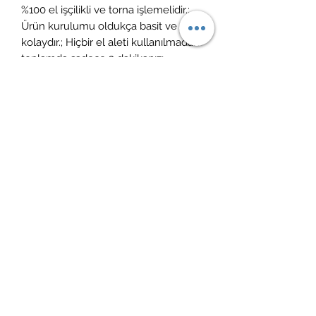
%100 el işçilikli ve torna işlemelidir.;
Ürün kurulumu oldukça basit ve
kolaydır.; Hiçbir el aleti kullanılmadan
toplamda sadece 2 dakikanızı
kurulum için ayırmanız yeterlidir.;
Ürün vernikli ve cilalıdır.; ÜRÜN
KULLANIM & BAKIM: Ürün temizliği
için nemli bir bezle ( sadece su ile
ıslatılmış) silinebilir.; Yüzeyine
herhangi bir yüzey temizleyici ve
kimyasal madde temas etmemelidir,
leke bırakabilir.; Keskin ürünler ile
temasında çizilmeye maruz kalabilir.
İade politikası
14 gün içerisinde ücretsiz iade
Kargoya teslim süreci