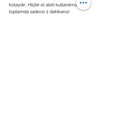
kolaydır.; Hiçbir el aleti kullanılmadan
toplamda sadece 2 dakikanızı
kurulum için ayırmanız yeterlidir.;
Ürün vernikli ve cilalıdır.; ÜRÜN
KULLANIM & BAKIM: Ürün temizliği
için nemli bir bezle ( sadece su ile
ıslatılmış) silinebilir.; Yüzeyine
herhangi bir yüzey temizleyici ve
kimyasal madde temas etmemelidir,
leke bırakabilir.; Keskin ürünler ile
temasında çizilmeye maruz kalabilir.
İade politikası
14 gün içerisinde ücretsiz iade
Kargoya teslim süreci
1-4 gün içerisinde ücretsiz kargo