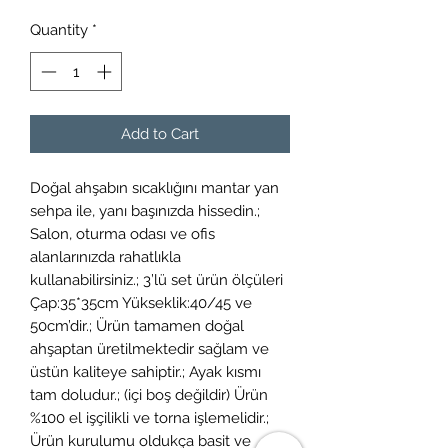
Quantity
*
Add to Cart
Doğal ahşabın sıcaklığını mantar yan
sehpa ile, yanı başınızda hissedin.;
Salon, oturma odası ve ofis
alanlarınızda rahatlıkla
kullanabilirsiniz.; 3’lü set ürün ölçüleri
Çap:35*35cm Yükseklik:40/45 ve
50cm’dir.; Ürün tamamen doğal
ahşaptan üretilmektedir sağlam ve
üstün kaliteye sahiptir.; Ayak kısmı
tam doludur.; (içi boş değildir) Ürün
%100 el işçilikli ve torna işlemelidir.;
Ürün kurulumu oldukça basit ve