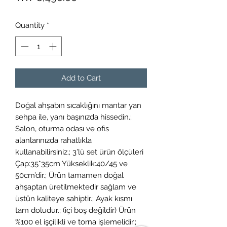
Quantity
*
Add to Cart
Doğal ahşabın sıcaklığını mantar yan
sehpa ile, yanı başınızda hissedin.;
Salon, oturma odası ve ofis
alanlarınızda rahatlıkla
kullanabilirsiniz.; 3’lü set ürün ölçüleri
Çap:35*35cm Yükseklik:40/45 ve
50cm’dir.; Ürün tamamen doğal
ahşaptan üretilmektedir sağlam ve
üstün kaliteye sahiptir.; Ayak kısmı
tam doludur.; (içi boş değildir) Ürün
%100 el işçilikli ve torna işlemelidir.;