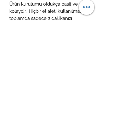
Ürün kurulumu oldukça basit ve
kolaydır.; Hiçbir el aleti kullanılmadan
toplamda sadece 2 dakikanızı
kurulum için ayırmanız yeterlidir.;
Ürün vernikli ve cilalıdır.; ÜRÜN
KULLANIM & BAKIM: Ürün temizliği
için nemli bir bezle ( sadece su ile
ıslatılmış) silinebilir.; Yüzeyine
herhangi bir yüzey temizleyici ve
kimyasal madde temas etmemelidir,
leke bırakabilir.; Keskin ürünler ile
temasında çizilmeye maruz kalabilir.
İade politikası
14 gün içerisinde ücretsiz iade
Kargoya teslim süreci
1-4 gün içerisinde ücretsiz kargo