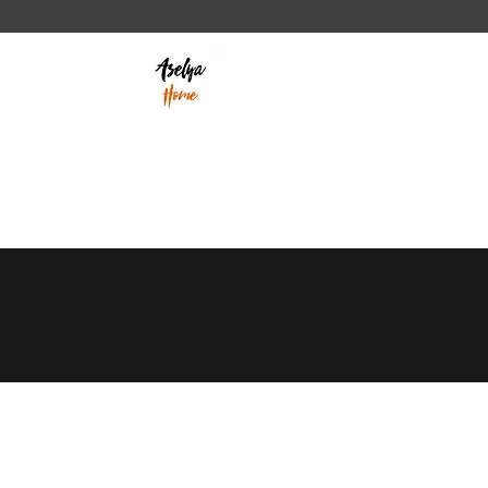
ASELYA HOME
“Healthy life with natural
products”