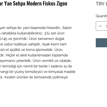
ar Yan Sehpa Modern Fiskos Zigon
TRY 
Quanti
an sehpa ile, yanı başınızda hissedin.; Salon,
rahatlıkla kullanabilirsiniz.; 3’lü set ürün
40/45 ve 50cm’dir.; Ürün tamamen doğal
 üstün kaliteye sahiptir.; Ayak kısmı tam
00 el işçilikli ve torna işlemelidir.; Ürün
r.; Hiçbir el aleti kullanılmadan toplamda
rmanız yeterlidir.; Ürün vernikli ve cilalıdır.;
izliği için nemli bir bezle ( sadece su ile
 herhangi bir yüzey temizleyici ve kimyasal madde
ir.; Keskin ürünler ile temasında çizilmeye