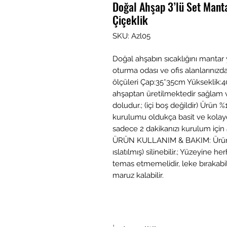
Doğal Ahşap 3’lü Set Mant
Çiçeklik
SKU: Azl05
Doğal ahşabın sıcaklığını mantar y
oturma odası ve ofis alanlarınızda 
ölçüleri Çap:35*35cm Yükseklik:
ahşaptan üretilmektedir sağlam ve
doludur.; (içi boş değildir) Ürün %1
kurulumu oldukça basit ve kolaydı
sadece 2 dakikanızı kurulum için ayı
ÜRÜN KULLANIM & BAKIM: Ürün tem
ıslatılmış) silinebilir.; Yüzeyine
temas etmemelidir, leke bırakabil
maruz kalabilir.