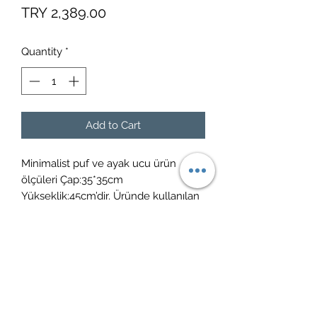
Price
TRY 2,389.00
Quantity
*
Add to Cart
Minimalist puf ve ayak ucu ürün
ölçüleri Çap:35*35cm
Yükseklik:45cm’dir. Üründe kullanılan
kumaş leke tutmaz silinebilir
özelliktedir. Salon, oturma odası,
yatak odası, çocuk odası ve bir çok
alanda rahatlıkla kullanabilirsiniz.
SAĞLIKLI GÜNLERDE KULLANINIZ