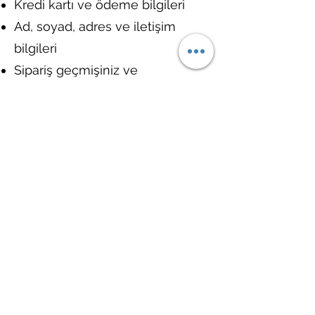
Kredi kartı ve ödeme bilgileri
Ad, soyad, adres ve iletişim
bilgileri
Sipariş geçmişiniz ve
tercihleriniz
Tüm bu veriler, SSL sertifikamız
sayesinde gizli ve şifreli olarak
korunur.
Güvenli Alışverişin
Keyfini Çıkarın
Siz alışverişinizin keyfini
çıkarırken, biz de arka planda
bilgilerinizi korumak için
çalışıyoruz.
Aselya Home’da gönül