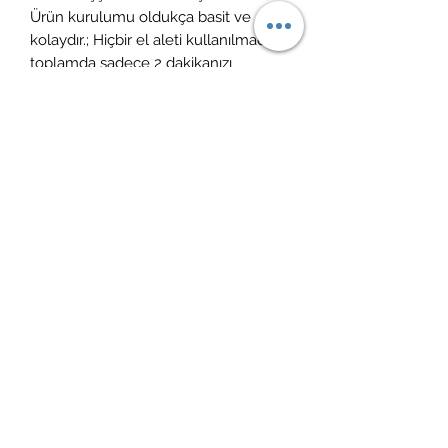
Ürün kurulumu oldukça basit ve
kolaydır.; Hiçbir el aleti kullanılmadan
toplamda sadece 2 dakikanızı
kurulum için ayırmanız yeterlidir.;
Ürün vernikli ve cilalıdır.; ÜRÜN
KULLANIM & BAKIM: Ürün temizliği
için nemli bir bezle ( sadece su ile
ıslatılmış) silinebilir.; Yüzeyine
herhangi bir yüzey temizleyici ve
kimyasal madde temas etmemelidir,
leke bırakabilir.; Keskin ürünler ile
temasında çizilmeye maruz kalabilir.
İade politikası
14 gün içerisinde ücretsiz iade
Kargoya teslim süreci
1-4 gün içerisinde ücretsiz kargo