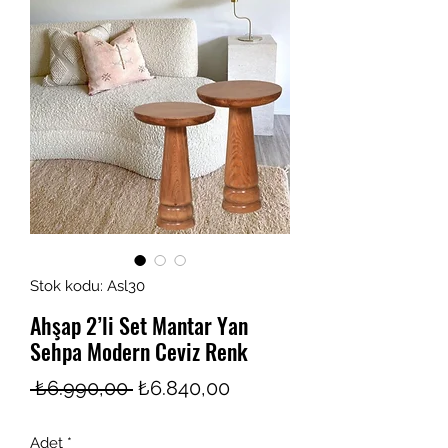
Stok kodu: Asl30
Ahşap 2’li Set Mantar Yan
Sehpa Modern Ceviz Renk
Normal
İndirimli
 ₺6.990,00 
₺6.840,00
Fiyat
Fiyat
Adet
*