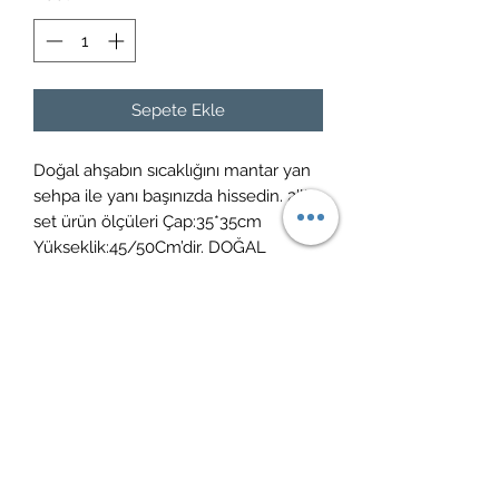
Sepete Ekle
Doğal ahşabın sıcaklığını mantar yan
sehpa ile yanı başınızda hissedin. 2’li
set ürün ölçüleri Çap:35*35cm
Yükseklik:45/50Cm’dir. DOĞAL
ÜRÜNLER İLE SAĞLIKLI YAŞAM
İade politikası
14 gün içerisinde ücretsiz iade
Kargoya teslim süreci
3-5 gün içerisinde ücretsiz kargo