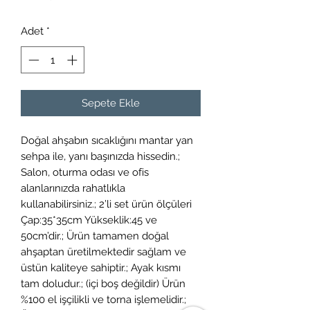
Adet
*
Sepete Ekle
Doğal ahşabın sıcaklığını mantar yan
sehpa ile, yanı başınızda hissedin.;
Salon, oturma odası ve ofis
alanlarınızda rahatlıkla
kullanabilirsiniz.; 2’li set ürün ölçüleri
Çap:35*35cm Yükseklik:45 ve
50cm’dir.; Ürün tamamen doğal
ahşaptan üretilmektedir sağlam ve
üstün kaliteye sahiptir.; Ayak kısmı
tam doludur.; (içi boş değildir) Ürün
%100 el işçilikli ve torna işlemelidir.;