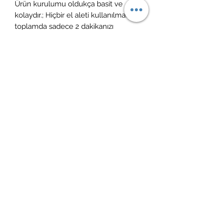
Ürün kurulumu oldukça basit ve
kolaydır.; Hiçbir el aleti kullanılmadan
toplamda sadece 2 dakikanızı
kurulum için ayırmanız yeterlidir.;
Ürün vernikli ve cilalıdır.; ÜRÜN
KULLANIM & BAKIM: Ürün temizliği
için nemli bir bezle ( sadece su ile
ıslatılmış) silinebilir.; Yüzeyine
herhangi bir yüzey temizleyici ve
kimyasal madde temas etmemelidir,
leke bırakabilir.; Keskin ürünler ile
temasında çizilmeye maruz kalabilir.
İade politikası
14 gün içerisinde ücretsiz iade
Kargoya teslim süreci
1-4 gün içerisinde ücretsiz kargo