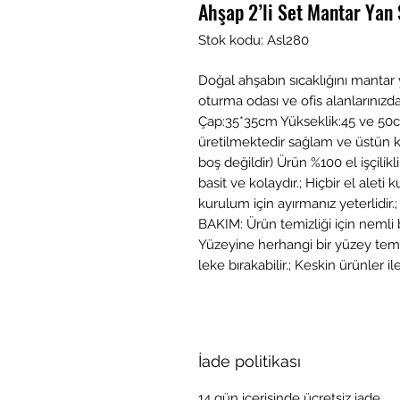
Ahşap 2’li Set Mantar Ya
Stok kodu: Asl280
Doğal ahşabın sıcaklığını mantar y
oturma odası ve ofis alanlarınızda r
Çap:35*35cm Yükseklik:45 ve 50
üretilmektedir sağlam ve üstün kal
boş değildir) Ürün %100 el işçilik
basit ve kolaydır.; Hiçbir el alet
kurulum için ayırmanız yeterlidir
BAKIM: Ürün temizliği için nemli bir
Yüzeyine herhangi bir yüzey tem
leke bırakabilir.; Keskin ürünler 
İade politikası
14 gün içerisinde ücretsiz iade