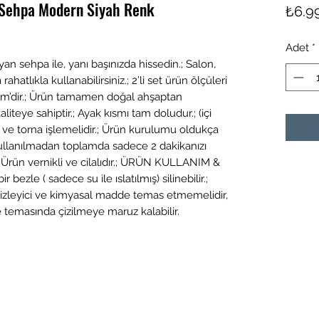
n Sehpa Modern Siyah Renk
₺6.9
Adet
*
an sehpa ile, yanı başınızda hissedin.; Salon,
ahatlıkla kullanabilirsiniz.; 2’li set ürün ölçüleri
cm’dir.; Ürün tamamen doğal ahşaptan
iteye sahiptir.; Ayak kısmı tam doludur.; (içi
li ve torna işlemelidir.; Ürün kurulumu oldukça
i kullanılmadan toplamda sadece 2 dakikanızı
.; Ürün vernikli ve cilalıdır.; ÜRÜN KULLANIM &
 bezle ( sadece su ile ıslatılmış) silinebilir.;
izleyici ve kimyasal madde temas etmemelidir,
ile temasında çizilmeye maruz kalabilir.