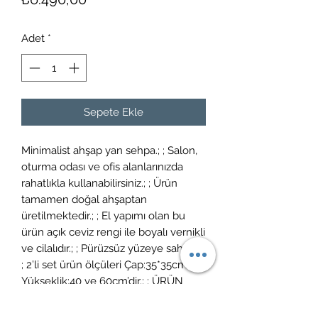
Adet
*
Sepete Ekle
Minimalist ahşap yan sehpa.; ; Salon,
oturma odası ve ofis alanlarınızda
rahatlıkla kullanabilirsiniz.; ; Ürün
tamamen doğal ahşaptan
üretilmektedir.; ; El yapımı olan bu
ürün açık ceviz rengi ile boyalı vernikli
ve cilalıdır.; ; Pürüzsüz yüzeye sahiptir.;
; 2’li set ürün ölçüleri Çap:35*35cm
Yükseklik:40 ve 60cm’dir.; ; ÜRÜN
KULLANIM & BAKIM: Ürün temizliği
için nemli bir bezle (sadece su ile