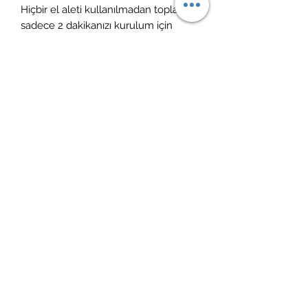
Hiçbir el aleti kullanılmadan toplamda
sadece 2 dakikanızı kurulum için
ayırmanız yeterlidir.; Ürün vernikli ve
cilalıdır.; ÜRÜN KULLANIM & BAKIM:
Ürün temizliği için nemli bir bezle (
sadece su ile ıslatılmış) silinebilir.;
Yüzeyine herhangi bir yüzey
temizleyici ve kimyasal madde temas
etmemelidir, leke bırakabilir.; Keskin
ürünler ile temasında çizilmeye
maruz kalabilir.
İade politikası
14 gün içerisinde ücretsiz iade
Kargoya teslim süreci
1-4 gün içerisinde ücretsiz kargo