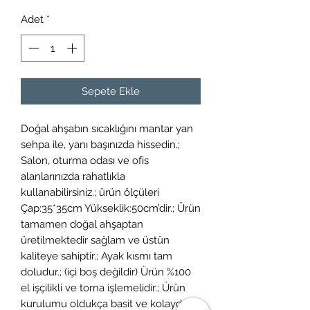
Adet
*
Sepete Ekle
Doğal ahşabın sıcaklığını mantar yan
sehpa ile, yanı başınızda hissedin.;
Salon, oturma odası ve ofis
alanlarınızda rahatlıkla
kullanabilirsiniz.; ürün ölçüleri
Çap:35*35cm Yükseklik:50cm’dir.; Ürün
tamamen doğal ahşaptan
üretilmektedir sağlam ve üstün
kaliteye sahiptir.; Ayak kısmı tam
doludur.; (içi boş değildir) Ürün %100
el işçilikli ve torna işlemelidir.; Ürün
kurulumu oldukça basit ve kolaydır.;