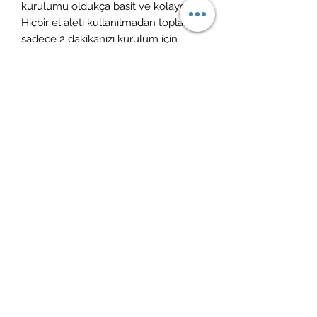
kurulumu oldukça basit ve kolaydır.;
Hiçbir el aleti kullanılmadan toplamda
sadece 2 dakikanızı kurulum için
ayırmanız yeterlidir.; Ürün vernikli ve
cilalıdır.; ÜRÜN KULLANIM & BAKIM:
Ürün temizliği için nemli bir bezle (
sadece su ile ıslatılmış) silinebilir.;
Yüzeyine herhangi bir yüzey
temizleyici ve kimyasal madde temas
etmemelidir, leke bırakabilir.; Keskin
ürünler ile temasında çizilmeye
maruz kalabilir.
İade politikası
14 gün içerisinde ücretsiz iade
Kargoya teslim süreci
1-4 gün içerisinde ücretsiz kargo