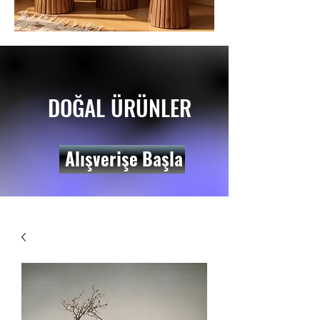
DOĞAL ÜRÜNLER
Alışverişe Başla