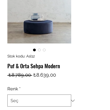
Stok kodu: Asl12
Puf & Orta Sehpa Modern
Normal
İndirimli
 ₺8.789,00 
₺8.639,00
Fiyat
Fiyat
Renk
*