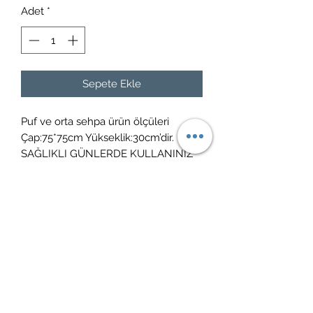
Adet
*
Sepete Ekle
Puf ve orta sehpa ürün ölçüleri
Çap:75*75cm Yükseklik:30cm’dir.
SAĞLIKLI GÜNLERDE KULLANINIZ
İade politikası
14 gün içerisinde ücretsiz iade
Kargoya teslim süreci
3-5 gün içerisinde ücretsiz kargo